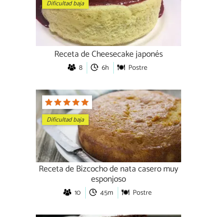
Dificultad baja
Receta de Cheesecake japonés
8
6h
Postre
Dificultad baja
Receta de Bizcocho de nata casero muy
esponjoso
10
45m
Postre