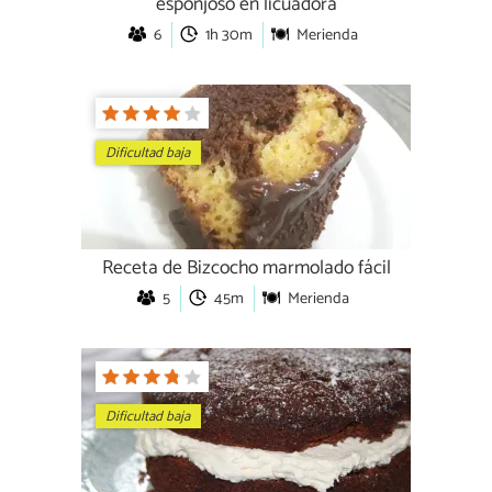
esponjoso en licuadora
6
1h 30m
Merienda
Dificultad baja
Receta de Bizcocho marmolado fácil
5
45m
Merienda
Dificultad baja