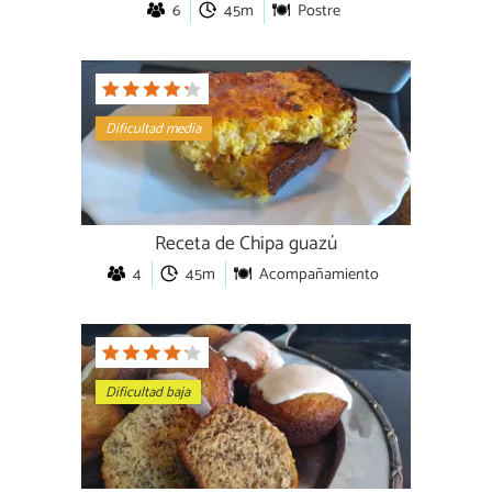
6
45m
Postre
Dificultad media
Receta de Chipa guazú
4
45m
Acompañamiento
Dificultad baja