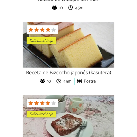
10
45m
Dificultad baja
Receta de Bizcocho japonés (kasutera)
10
45m
Postre
Dificultad baja