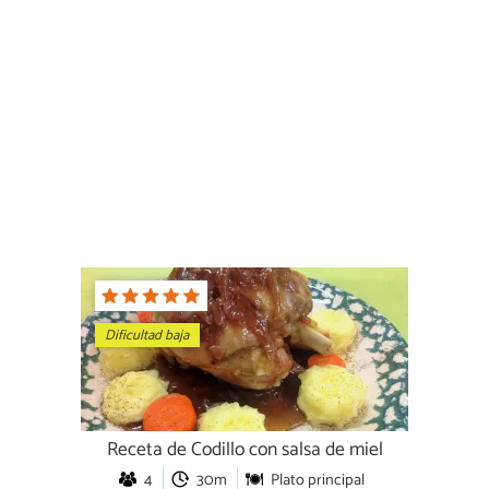
Dificultad baja
Receta de Codillo con salsa de miel
4
30m
Plato principal