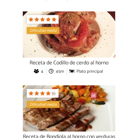
Dificultad media
Receta de Codillo de cerdo al horno
4
45m
Plato principal
Dificultad media
Receta de Bondiola al horno con verduras