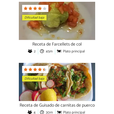
Dificultad baja
Receta de Farcellets de col
2
45m
Plato principal
Dificultad baja
Receta de Guisado de carnitas de puerco
4
30m
Plato principal