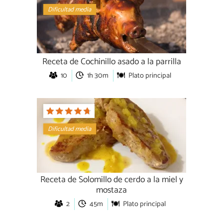
Dificultad media
Receta de Cochinillo asado a la parrilla
10
1h 30m
Plato principal
Dificultad media
Receta de Solomillo de cerdo a la miel y
mostaza
2
45m
Plato principal