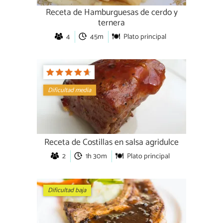
Receta de Hamburguesas de cerdo y
ternera
4
45m
Plato principal
Dificultad media
Receta de Costillas en salsa agridulce
2
1h 30m
Plato principal
Dificultad baja