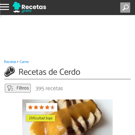
Recetas
Carne
Recetas de Cerdo
395 recetas
Filtros
Dificultad baja