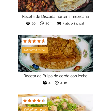
Receta de Discada norteña mexicana
20
30m
Plato principal
Dificultad media
Receta de Pulpa de cerdo con leche
4
45m
Dificultad media