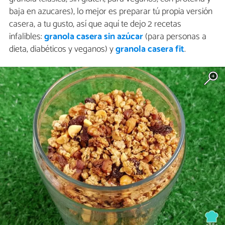
baja en azucares), lo mejor es preparar tú propia versión
casera, a tu gusto, así que aquí te dejo 2 recetas
infalibles:
granola casera sin azúcar
(para personas a
dieta, diabéticos y veganos) y
granola casera fit
.