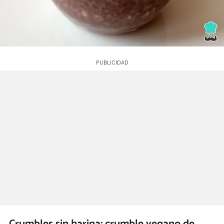
Crumbles sin harina: crumble vegano de