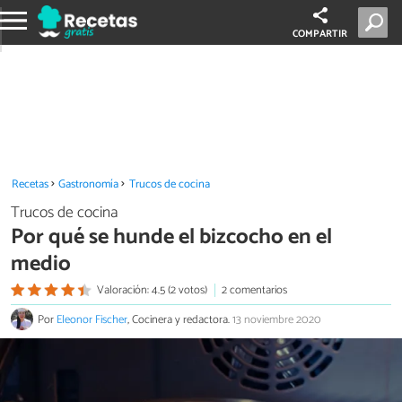
COMPARTIR
Recetas
Gastronomía
Trucos de cocina
Trucos de cocina
Por qué se hunde el bizcocho en el
medio
Valoración: 4.5 (2 votos)
2 comentarios
Por
Eleonor Fischer
, Cocinera y redactora.
13 noviembre 2020