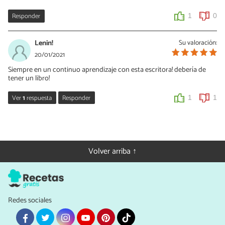
Responder
1
0
Lenin!
Su valoración:
20/01/2021
Siempre en un continuo aprendizaje con esta escritora! debería de
tener un libro!
Ver
1
respuesta
Responder
1
1
Eleonor Fischer
07/02/2021
¡Hola Lenin!
Volver arriba ↑
Gracias por tan lindas y apreciadas palabras. Me encantaría, y ten
por seguro que serías el primero en enterarte.
¡Saludos!
Redes sociales
0
0