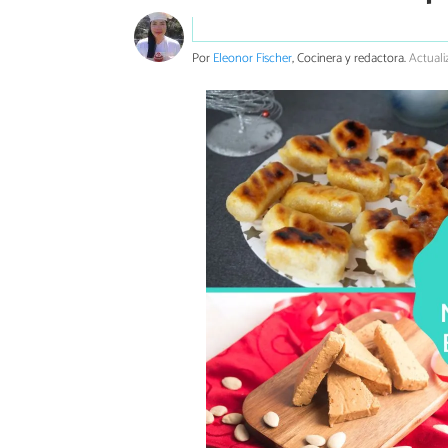
Por
Eleonor Fischer
, Cocinera y redactora.
Actuali