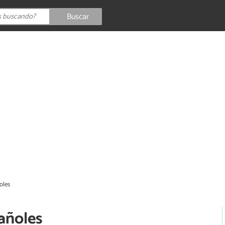
Buscar
oles
añoles