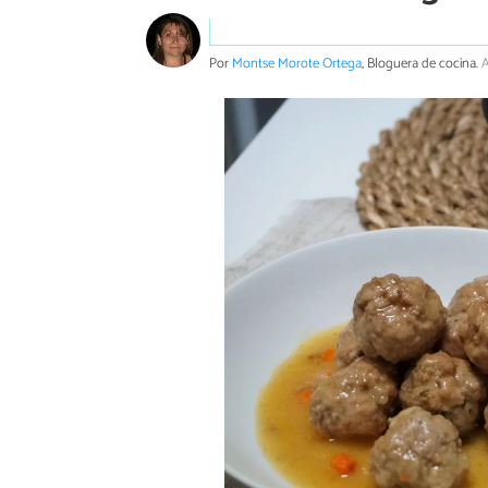
Por
Montse Morote Ortega
, Bloguera de cocina.
A