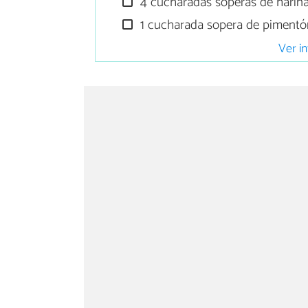
4 cucharadas soperas de harin
1 cucharada sopera de pimentó
Ver in