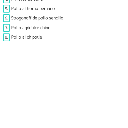
5.
Pollo al horno peruano
6.
Strogonoff de pollo sencillo
7.
Pollo agridulce chino
8.
Pollo al chipotle