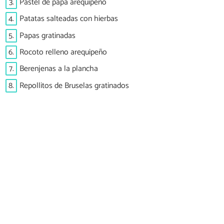
3.
Pastel de papa arequipeño
4.
Patatas salteadas con hierbas
5.
Papas gratinadas
6.
Rocoto relleno arequipeño
7.
Berenjenas a la plancha
8.
Repollitos de Bruselas gratinados