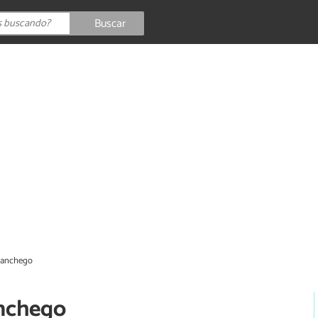
Buscar
manchego
anchego