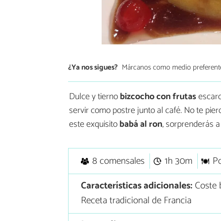
¿Ya nos sigues?
Márcanos como medio preferent
Dulce y tierno
bizcocho con frutas
escarc
servir como postre junto al café. No te pie
este exquisito
babá al ron
, sorprenderás a
8 comensales
1h 30m
Po
Características adicionales:
Coste b
Receta tradicional de Francia