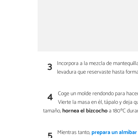
3
Incorpora a la mezcla de mantequill
levadura que reservaste hasta for
4
Coge un molde rendondo para hacer e
Vierte la masa en él, tápalo y deja
tamaño,
hornea el bizcocho
a 180ºC dura
5
Mientras tanto,
prepara un almíbar