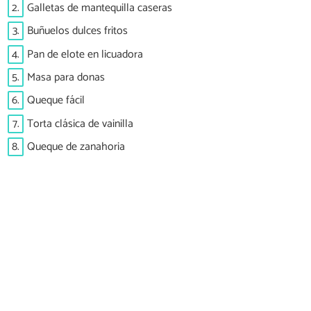
2.
Galletas de mantequilla caseras
3.
Buñuelos dulces fritos
4.
Pan de elote en licuadora
5.
Masa para donas
6.
Queque fácil
7.
Torta clásica de vainilla
8.
Queque de zanahoria