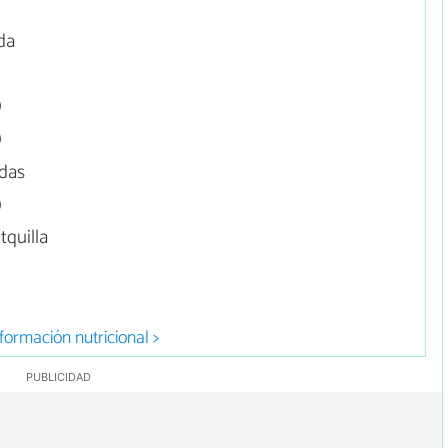
da
)
)
das
)
quilla
formación nutricional >