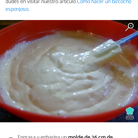
dudes en visitar nuestro artículo
Cómo hacer un bizcocho
esponjoso
.
Engrasa y enharina un
molde de 26 cm de