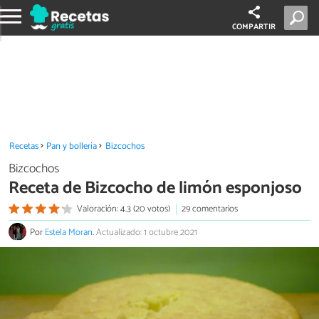
COMPARTIR
Recetas
Pan y bollería
Bizcochos
Bizcochos
Receta de Bizcocho de limón esponjoso
Valoración: 4.3 (20 votos)
29 comentarios
Por
Estela Moran
.
Actualizado: 1 octubre 2021