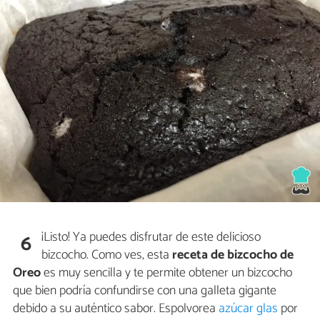
¡Listo! Ya puedes disfrutar de este delicioso
6
bizcocho. Como ves, esta
receta de bizcocho de
Oreo
es muy sencilla y te permite obtener un bizcocho
que bien podría confundirse con una galleta gigante
debido a su auténtico sabor. Espolvorea
azúcar glas
por