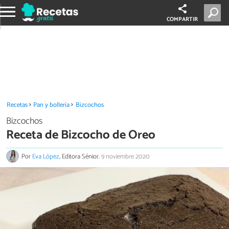
COMPARTIR
Recetas
Pan y bollería
Bizcochos
Bizcochos
Receta de Bizcocho de Oreo
Por
Eva López
, Editora Sénior.
9 noviembre 2020