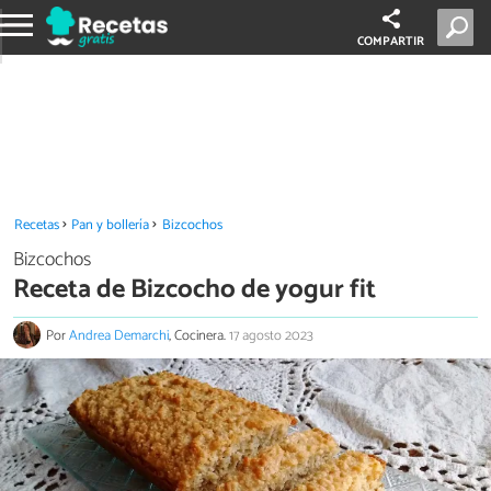
COMPARTIR
Recetas
Pan y bollería
Bizcochos
Bizcochos
Receta de Bizcocho de yogur fit
Por
Andrea Demarchi
, Cocinera.
17 agosto 2023