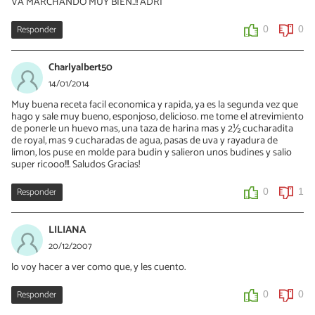
VÁ MARCHANDO MUY BIEN..!! ADRI
Responder
0
0
Charlyalbert50
14/01/2014
Muy buena receta facil economica y rapida, ya es la segunda vez que
hago y sale muy bueno, esponjoso, delicioso. me tome el atrevimiento
de ponerle un huevo mas, una taza de harina mas y 2½ cucharadita
de royal, mas 9 cucharadas de agua, pasas de uva y rayadura de
limon, los puse en molde para budin y salieron unos budines y salio
super ricooo!!!. Saludos Gracias!
Responder
0
1
LILIANA
20/12/2007
lo voy hacer a ver como que, y les cuento.
Responder
0
0