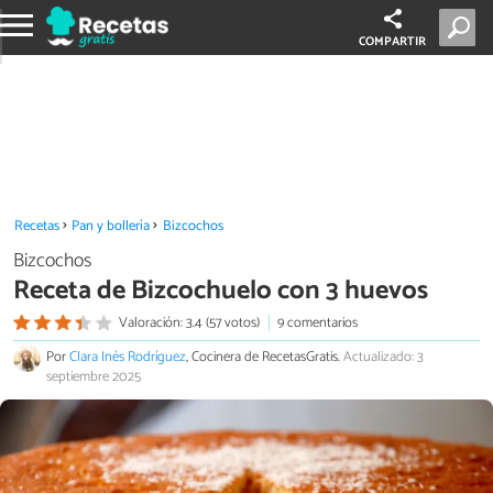
COMPARTIR
Recetas
Pan y bollería
Bizcochos
Bizcochos
Receta de Bizcochuelo con 3 huevos
Valoración: 3.4 (57 votos)
9 comentarios
Por
Clara Inés Rodríguez
, Cocinera de RecetasGratis.
Actualizado: 3
septiembre 2025