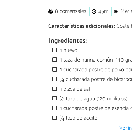
8 comensales
45m
Meri
Características adicionales:
Coste 
Ingredientes:
1 huevo
1 taza de harina común (140 gr
1 cucharada postre de polvo pa
¼ cucharada postre de bicarbo
1 pizca de sal
½ taza de agua (120 mililitros)
1 cucharada postre de esencia d
¼ taza de aceite
Ver in