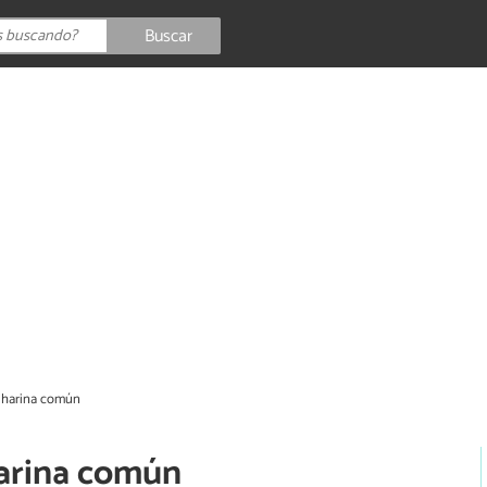
Buscar
 harina común
harina común