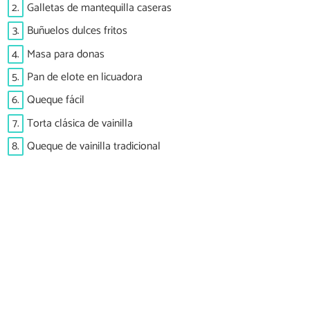
2.
Galletas de mantequilla caseras
3.
Buñuelos dulces fritos
4.
Masa para donas
5.
Pan de elote en licuadora
6.
Queque fácil
7.
Torta clásica de vainilla
8.
Queque de vainilla tradicional