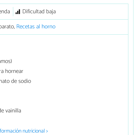
enda
Dificultad baja
barato,
Recetas al horno
amos)
ra hornear
nato de sodio
e vainilla
formación nutricional >