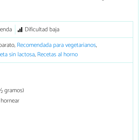
ienda
Dificultad baja
barato,
Recomendada para vegetarianos
,
eta sin lactosa
,
Recetas al horno
7½ gramos)
 hornear
o