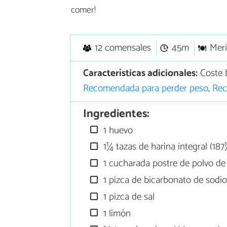
comer!
12 comensales
45m
Mer
Características adicionales:
Coste 
Recomendada para perder peso
,
Rec
Ingredientes:
1 huevo
1¼ tazas de harina integral (18
1 cucharada postre de polvo de
1 pizca de bicarbonato de sodi
1 pizca de sal
1 limón