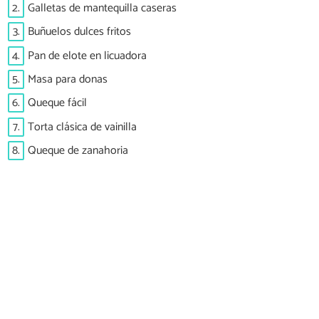
2.
Galletas de mantequilla caseras
3.
Buñuelos dulces fritos
4.
Pan de elote en licuadora
5.
Masa para donas
6.
Queque fácil
7.
Torta clásica de vainilla
8.
Queque de zanahoria