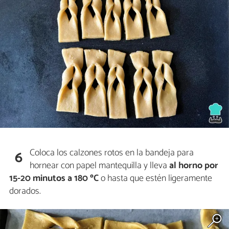
Coloca los calzones rotos en la bandeja para
6
hornear con papel mantequilla y lleva
al horno por
15-20 minutos a 180 ºC
o hasta que estén ligeramente
dorados.