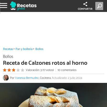
COMPARTIR
Recetas
Pan y bollería
Bollos
Bollos
Receta de Calzones rotos al horno
Valoración: 3 (17 votos)
10 comentarios
Por
Vanessa Bermudez
, Cocinera.
Actualizado: 2 julio 2024