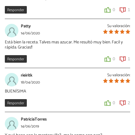
Responder
0
1
Patty
Su valoración:
14/06/2020
Está bien la receta. Talves mas azucar. Me resultó muy bien. Facil y
rápida. Gracias!!
Responder
0
1
rieiritk
Su valoración:
18/04/2020
BUENÍSIMA
Responder
0
2
PatriciaTorres
14/06/2019