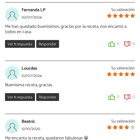
Fernanda LP
Su valoración:
02/07/2024
Me han quedado buenísimos, gracias por la receta, nos encantó a
todos en casa.
Ver
1
respuesta
Responder
0
0
Vanessa Bermudez
02/07/2024
Lourdes
Su valoración:
Que bueno que te ha gustado, que los disfrutes
02/07/2024
Buenísima receta, gracias.
0
0
Ver
1
respuesta
Responder
0
0
Vanessa Bermudez
02/07/2024
Beatriz
Su valoración:
Gracias a ti por hacerla
12/10/2020
Me encanto la receta, quedaron fabulosas 😁
0
0