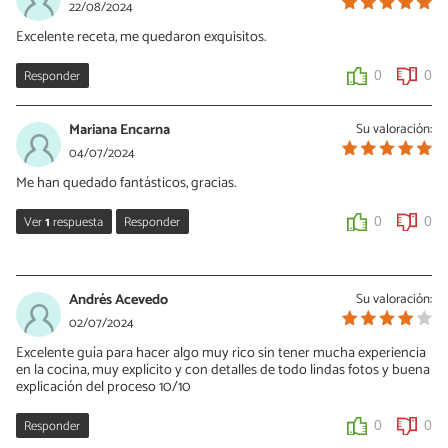
22/08/2024
Excelente receta, me quedaron exquisitos.
Responder
0
0
Mariana Encarna
Su valoración:
04/07/2024
Me han quedado fantásticos, gracias.
Ver
1
respuesta
Responder
0
0
Vanessa Bermudez
04/07/2024
Andrés Acevedo
Su valoración:
¡Me encanta que te hayan quedado perfectos!
02/07/2024
Excelente guía para hacer algo muy rico sin tener mucha experiencia
0
0
en la cocina, muy explícito y con detalles de todo lindas fotos y buena
explicación del proceso 10/10
Responder
0
0