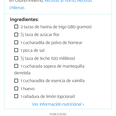
en Otoño-Invierno,
Recetas al horno
,
Recetas
chilenas
Ingredientes:
2 tazas de harina de trigo (280 gramos)
½ taza de azúcar flor
1 cucharadita de polvo de hornear
1 pizca de sal
½ taza de leche (120 mililitros)
1 cucharada sopera de mantequilla
derretida
1 cucharadita de esencia de vainilla
1 huevo
1 ralladura de limón (opcional)
Ver información nutricional >