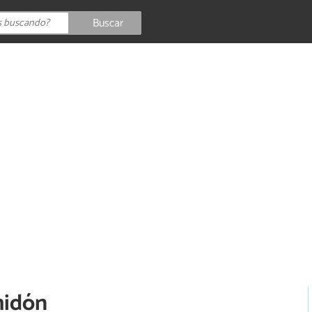
Buscar
n
midón