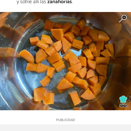
y sofríe allí las
zanahorias
.