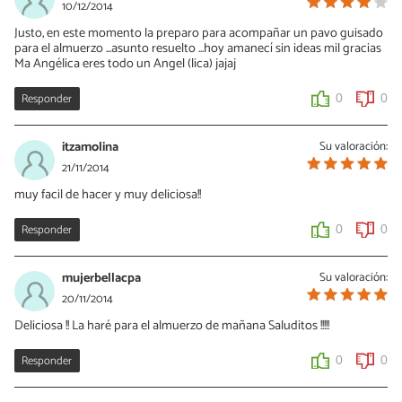
10/12/2014
Justo, en este momento la preparo para acompañar un pavo guisado
para el almuerzo ...asunto resuelto ...hoy amanecí sin ideas mil gracias
Ma Angélica eres todo un Angel (lica) jajaj
Responder
0
0
itzamolina
Su valoración:
21/11/2014
muy facil de hacer y muy deliciosa!!
Responder
0
0
mujerbellacpa
Su valoración:
20/11/2014
Deliciosa !! La haré para el almuerzo de mañana Saluditos !!!!!
Responder
0
0