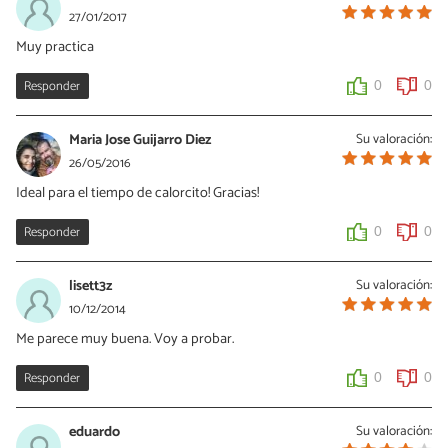
27/01/2017
Muy practica
Responder
0
0
Maria Jose Guijarro Diez
Su valoración:
26/05/2016
Ideal para el tiempo de calorcito! Gracias!
Responder
0
0
lisett3z
Su valoración:
10/12/2014
Me parece muy buena. Voy a probar.
Responder
0
0
eduardo
Su valoración: