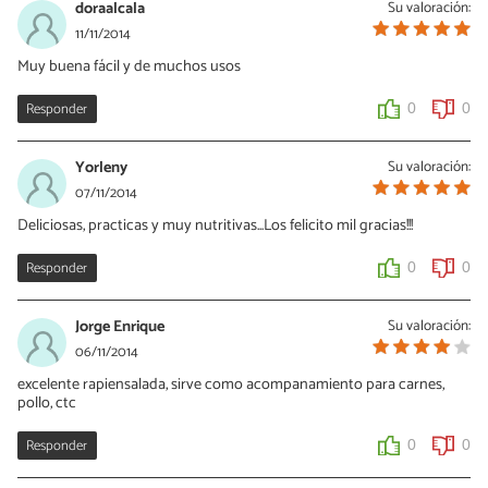
doraalcala
Su valoración:
11/11/2014
Muy buena fácil y de muchos usos
Responder
0
0
Yorleny
Su valoración:
07/11/2014
Deliciosas, practicas y muy nutritivas...Los felicito mil gracias!!!
Responder
0
0
Jorge Enrique
Su valoración:
06/11/2014
excelente rapiensalada, sirve como acompanamiento para carnes,
pollo, ctc
Responder
0
0