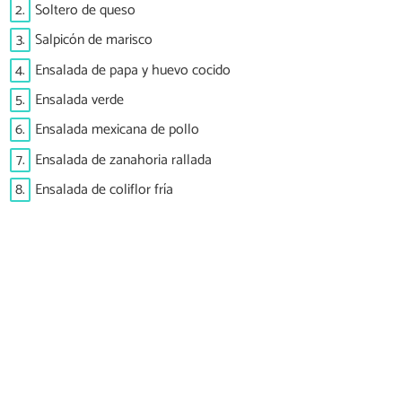
2.
Soltero de queso
3.
Salpicón de marisco
4.
Ensalada de papa y huevo cocido
5.
Ensalada verde
6.
Ensalada mexicana de pollo
7.
Ensalada de zanahoria rallada
8.
Ensalada de coliflor fría