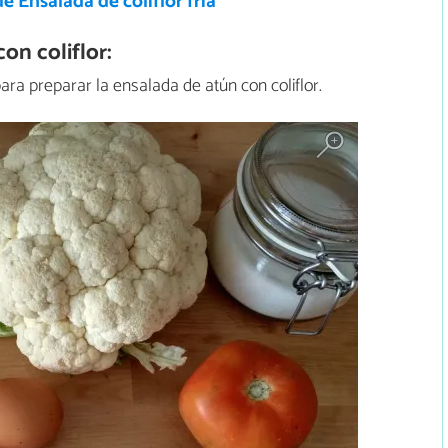
e Ensalada de coliflor fría
on coliflor:
ara preparar la ensalada de atún con coliflor.