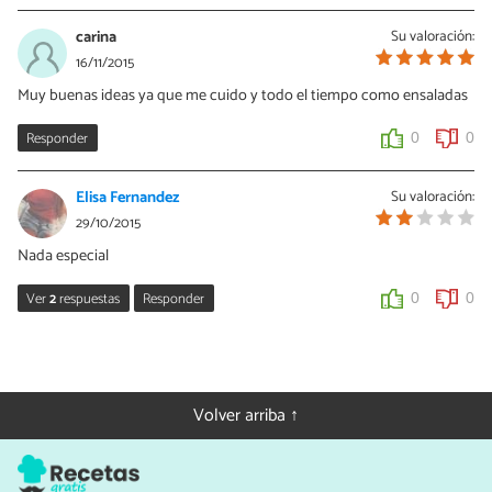
carina
Su valoración:
16/11/2015
Muy buenas ideas ya que me cuido y todo el tiempo como ensaladas
Responder
0
0
Elisa Fernandez
Su valoración:
29/10/2015
Nada especial
Ver
2
respuestas
Responder
0
0
Cris GRX
30/10/2015
Hola, Elisa. Puede que esta ensalada no sea muy sofisticada... A
Volver arriba ↑
veces nos apetecen ensaladas simples, con pocos ingredientes.
Este plato es para las ocasiones en las que no tienes ganas de
preparar algo muy elaborado pero no renuncias a comer tu
ensaladita con los ingredientes que tienes por casa :)