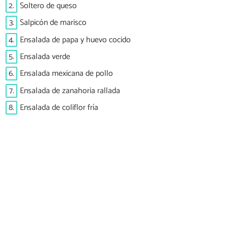
2.
Soltero de queso
3.
Salpicón de marisco
4.
Ensalada de papa y huevo cocido
5.
Ensalada verde
6.
Ensalada mexicana de pollo
7.
Ensalada de zanahoria rallada
8.
Ensalada de coliflor fría