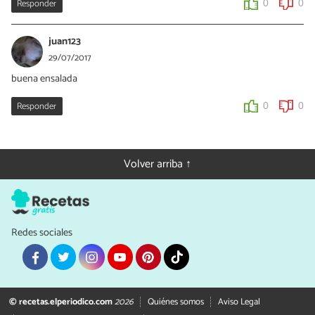
Responder
0
0
juan123
29/07/2017
buena ensalada
Responder
0
0
Volver arriba ↑
Redes sociales
© recetas.elperiodico.com
2026
Quiénes somos
Aviso Legal