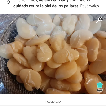
Una vez listos,
déjalos enfriar y con mucho
2
cuidado retira la piel de los pallares
. Resérvalos.