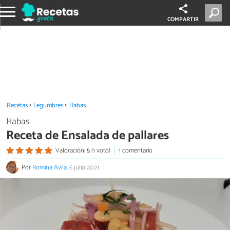
COMPARTIR
Recetas
Legumbres
Habas
Habas
Receta de Ensalada de pallares
Valoración: 5 (1 voto)
1 comentario
Por
Romina Avila
.
6 julio 2021