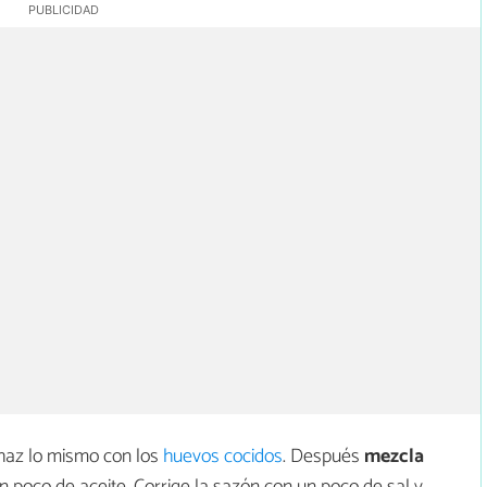
, haz lo mismo con los
huevos cocidos
. Después
mezcla
un poco de aceite. Corrige la sazón con un poco de sal y