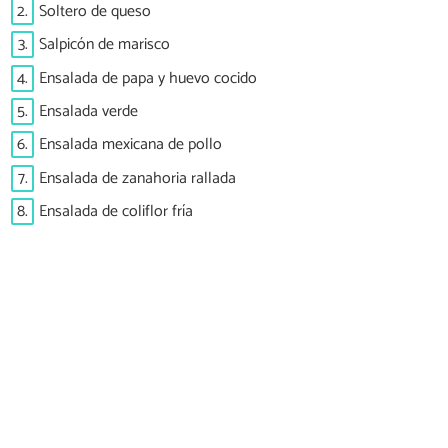
2.
Soltero de queso
3.
Salpicón de marisco
4.
Ensalada de papa y huevo cocido
5.
Ensalada verde
6.
Ensalada mexicana de pollo
7.
Ensalada de zanahoria rallada
8.
Ensalada de coliflor fría