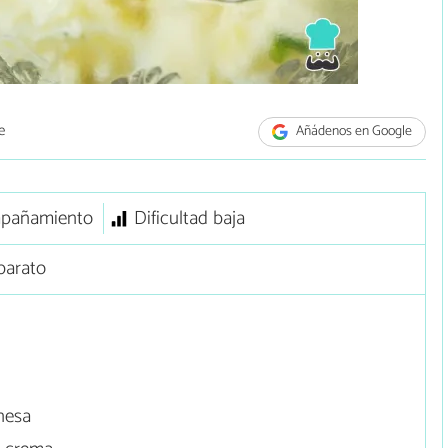
e
Añádenos en Google
pañamiento
Dificultad baja
barato
nesa