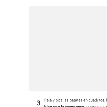
3
Pela y pica las patatas en cuadritos
bien con la mayonesa
, la crema y 