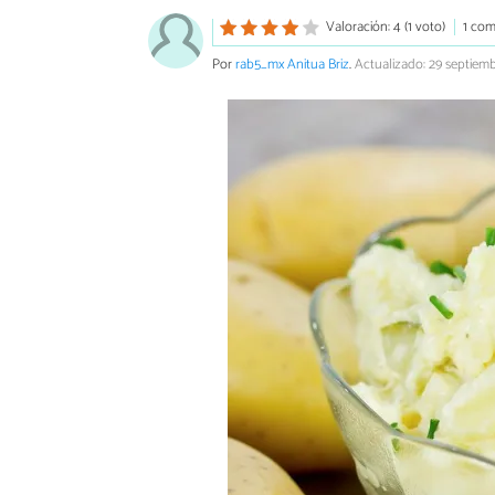
Valoración: 4 (1 voto)
1 com
Por
rab5_mx Anitua Briz
.
Actualizado: 29 septiem