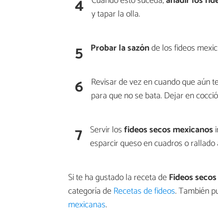
4
Cuando esto suceda,
añadir los fid
y tapar la olla.
5
Probar la sazón
de los fideos mexica
6
Revisar de vez en cuando que aún te
para que no se bata. Dejar en cocci
7
Servir los
fideos secos mexicanos
i
esparcir queso en cuadros o rallado 
Si te ha gustado la receta de
Fideos secos
categoría de
Recetas de fideos
. También p
mexicanas
.