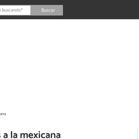
Buscar
cana
 a la mexicana