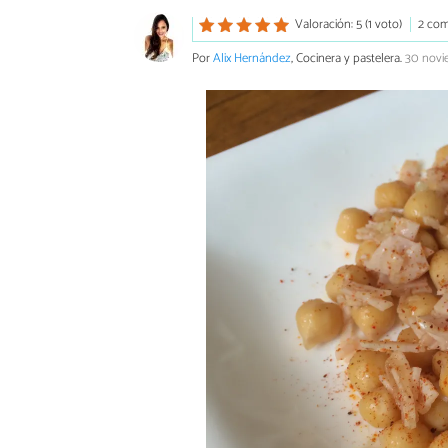
Valoración: 5 (1 voto)
2 com
Por
Alix Hernández
, Cocinera y pastelera.
30 novi