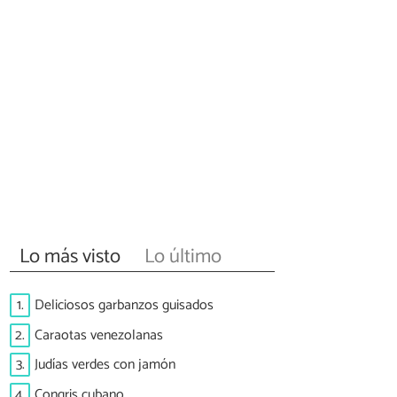
Lo más visto
Lo último
1.
Deliciosos garbanzos guisados
2.
Caraotas venezolanas
3.
Judías verdes con jamón
4.
Congris cubano