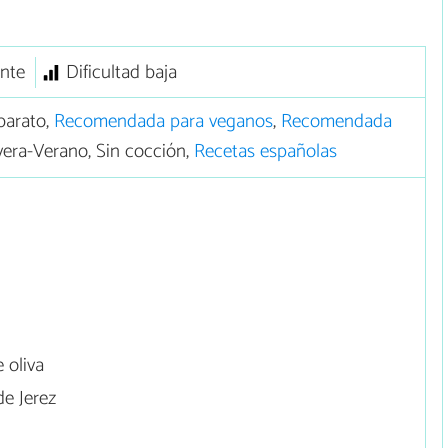
ante
Dificultad baja
barato,
Recomendada para veganos
,
Recomendada
vera-Verano, Sin cocción,
Recetas españolas
 oliva
de Jerez