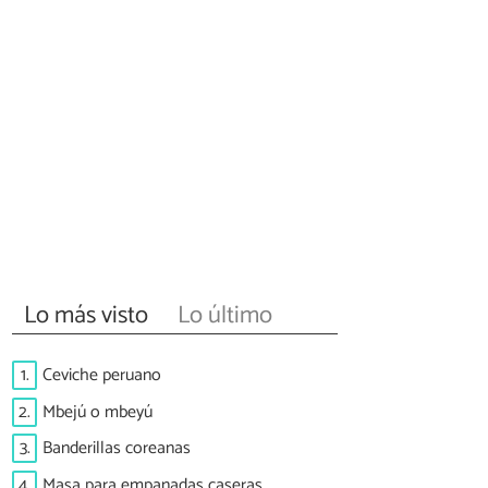
Lo más visto
Lo último
1.
Ceviche peruano
2.
Mbejú o mbeyú
3.
Banderillas coreanas
4.
Masa para empanadas caseras