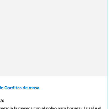
de Gorditas de masa
a:
mezcla la maseca con el polvo para hornear, la sal y el