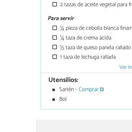
2 tazas de aceite vegetal para fr
Para servir
¼ pieza de cebolla blanca fina
¼ taza de crema ácida
½ taza de queso panela rallado
1 taza de lechuga rallada
Ver in
Utensilios:
Sartén -
Comprar ⧉
Bol