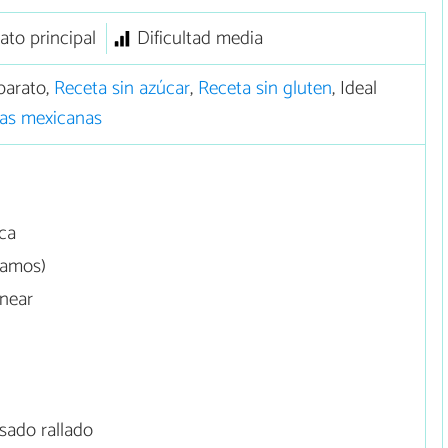
ato principal
Dificultad media
barato,
Receta sin azúcar
,
Receta sin gluten
, Ideal
as mexicanas
ca
ramos)
rnear
sado rallado