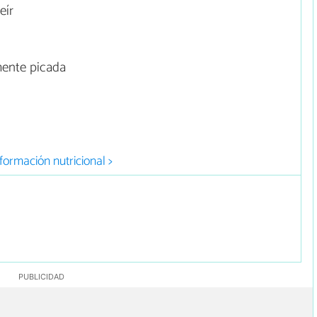
eír
mente picada
formación nutricional >