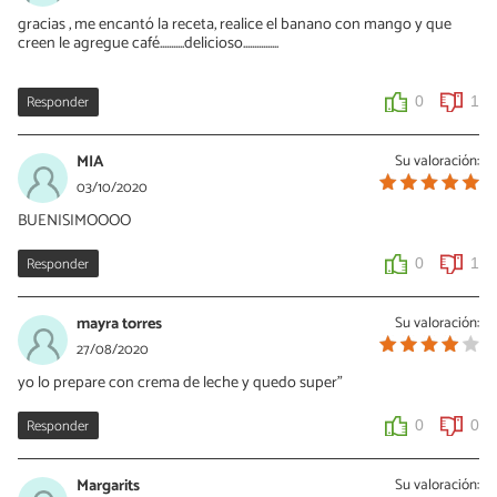
gracias , me encantó la receta, realice el banano con mango y que
creen le agregue café...........delicioso................
Responder
0
1
MIA
Su valoración:
03/10/2020
BUENISIMOOOO
Responder
0
1
mayra torres
Su valoración:
27/08/2020
yo lo prepare con crema de leche y quedo super"
Responder
0
0
Margarits
Su valoración: