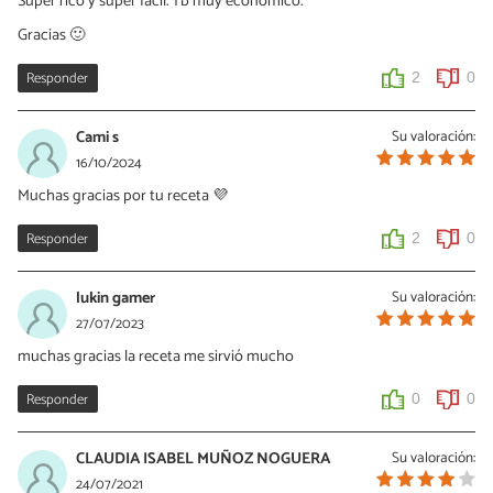
Super rico y super fácil. Tb muy económico.
Gracias 🙂
Responder
2
0
Cami s
Su valoración:
16/10/2024
Muchas gracias por tu receta 💜
Responder
2
0
lukin gamer
Su valoración:
27/07/2023
muchas gracias la receta me sirvió mucho
Responder
0
0
CLAUDIA ISABEL MUÑOZ NOGUERA
Su valoración:
24/07/2021