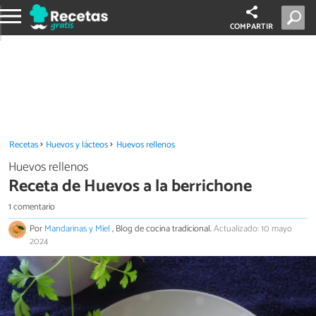
COMPARTIR
Recetas
Huevos y lácteos
Huevos rellenos
Huevos rellenos
Receta de Huevos a la berrichone
1 comentario
Por
Mandarinas y Miel
, Blog de cocina tradicional.
Actualizado: 10 mayo
2024