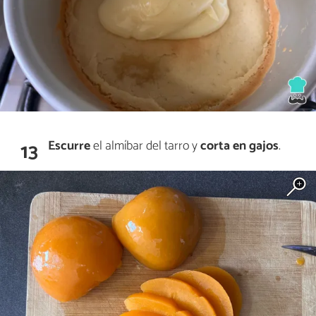
Escurre
el almíbar del tarro y
corta en gajos
.
13