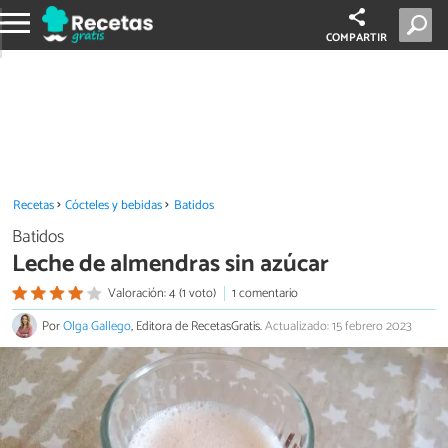
COMPARTIR
Recetas
Cócteles y bebidas
Batidos
Batidos
Leche de almendras sin azúcar
Valoración: 4 (1 voto)
1 comentario
Por
Olga Gallego
, Editora de RecetasGratis.
Actualizado: 15 febrero 2023