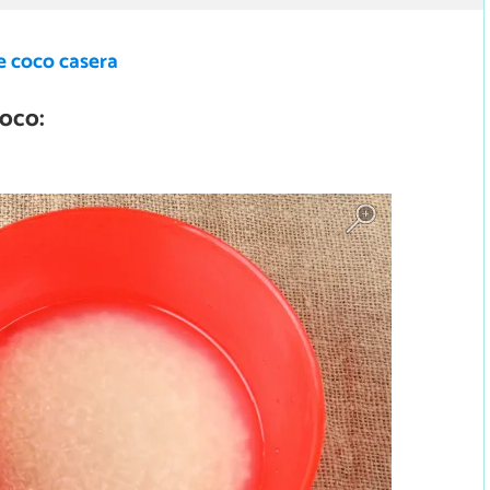
e coco casera
oco: