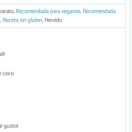
barato,
Recomendada para veganos
,
Recomendada
a
,
Receta sin gluten
, Hervido
al)
e coco
l gusto)