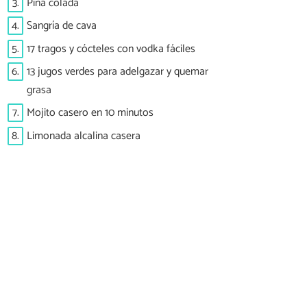
3.
Piña colada
4.
Sangría de cava
5.
17 tragos y cócteles con vodka fáciles
6.
13 jugos verdes para adelgazar y quemar
grasa
7.
Mojito casero en 10 minutos
8.
Limonada alcalina casera