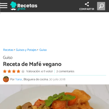
COMPARTIR
Recetas
Guisos y Potajes
Guiso
Guiso
Receta de Mafé vegano
Valoración: 4 (1 voto)
2 comentarios
Por
Yana
, Bloguera de cocina.
30 julio 2018