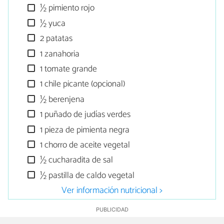
½ pimiento rojo
½ yuca
2 patatas
1 zanahoria
1 tomate grande
1 chile picante (opcional)
½ berenjena
1 puñado de judías verdes
1 pieza de pimienta negra
1 chorro de aceite vegetal
½ cucharadita de sal
½ pastilla de caldo vegetal
Ver información nutricional >