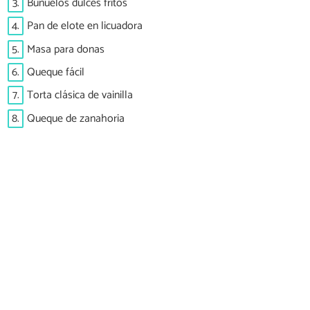
3.
Buñuelos dulces fritos
4.
Pan de elote en licuadora
5.
Masa para donas
6.
Queque fácil
7.
Torta clásica de vainilla
8.
Queque de zanahoria