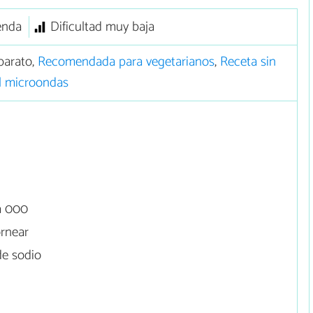
enda
Dificultad muy baja
barato,
Recomendada para vegetarianos
,
Receta sin
l microondas
a 000
ornear
de sodio