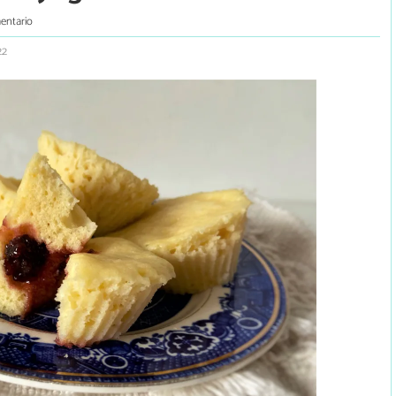
entario
22