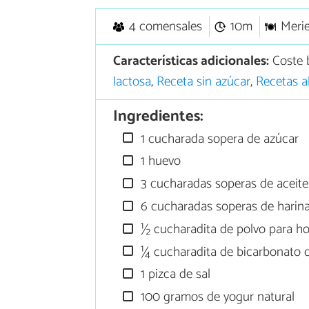
4 comensales
10m
Meri
Características adicionales:
Coste 
lactosa
,
Receta sin azúcar
,
Recetas a
Ingredientes:
1 cucharada sopera de azúcar
1 huevo
3 cucharadas soperas de aceite
6 cucharadas soperas de harin
½ cucharadita de polvo para h
¼ cucharadita de bicarbonato 
1 pizca de sal
100 gramos de yogur natural