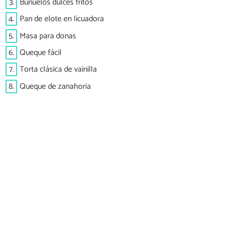
3.
Buñuelos dulces fritos
4.
Pan de elote en licuadora
5.
Masa para donas
6.
Queque fácil
7.
Torta clásica de vainilla
8.
Queque de zanahoria