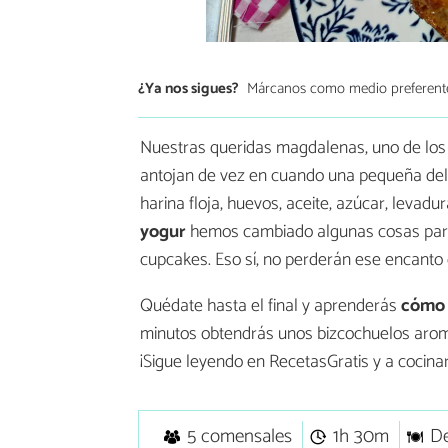
¿Ya nos sigues?
Márcanos como medio preferent
Nuestras queridas magdalenas, uno de los 
antojan de vez en cuando una pequeña deli
harina floja, huevos, aceite, azúcar, levad
yogur
hemos cambiado algunas cosas para 
cupcakes. Eso sí, no perderán ese encanto 
Quédate hasta el final y aprenderás
cómo 
minutos obtendrás unos bizcochuelos aromá
¡Sigue leyendo en RecetasGratis y a cocinar
5 comensales
1h 30m
D