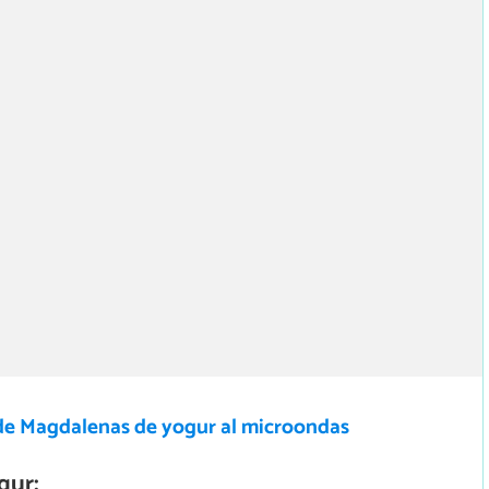
de Magdalenas de yogur al microondas
gur: