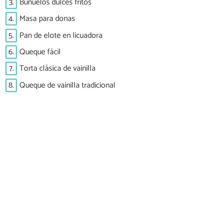
3.
Buñuelos dulces fritos
4.
Masa para donas
5.
Pan de elote en licuadora
6.
Queque fácil
7.
Torta clásica de vainilla
8.
Queque de vainilla tradicional