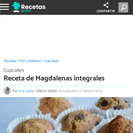
COMPARTIR
Recetas
Pan y bollería
Cupcakes
Cupcakes
Receta de Magdalenas integrales
Por
Eva López
, Editora Sénior.
Actualizado: 15 febrero 2022