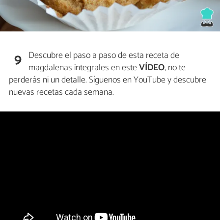
Descubre el paso a paso de esta receta de
9
magdalenas integrales en este
VÍDEO
, no te
perderás ni un detalle. Síguenos en YouTube y descubre
nuevas recetas cada semana.