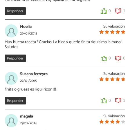
Responder
0
1
Noelia
Su valoración:
29/01/2015
Muy buena receta !! Gracias. La hice y quedo finita riquisima la masa !
Saludos
Responder
0
0
Susana ferreyra
Su valoración:
22/01/2015
finita o gruesa es riqui ricon !!!!!
Responder
0
1
magela
Su valoración:
29/12/2014