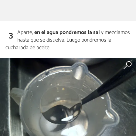
Aparte,
en el agua pondremos la sal
y mezclamos
3
hasta que se disuelva. Luego pondremos la
cucharada de aceite.