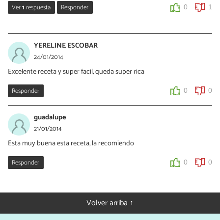
Ver
1
respuesta
Responder
0
1
claus
08/01/2015
YERELINE ESCOBAR
Entonces ud. cómo la haria??? Q sea facil para alguien sin
24/01/2014
esperiencia en cocina ;)
Excelente receta y super facil, queda super rica
0
1
Responder
0
0
guadalupe
21/01/2014
Esta muy buena esta receta, la recomiendo
Responder
0
0
Volver arriba ↑