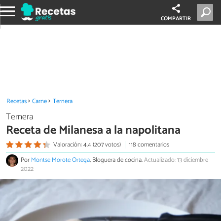
COMPARTIR
Recetas
Carne
Ternera
Ternera
Receta de Milanesa a la napolitana
Valoración: 4.4 (207 votos)
118 comentarios
Por
Montse Morote Ortega
, Bloguera de cocina.
Actualizado: 13 diciembre
2022