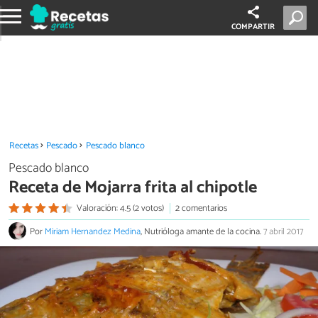
COMPARTIR
Recetas
Pescado
Pescado blanco
Pescado blanco
Receta de Mojarra frita al chipotle
Valoración: 4.5 (2 votos)
2 comentarios
Por
Miriam Hernandez Medina
, Nutrióloga amante de la cocina.
7 abril 2017