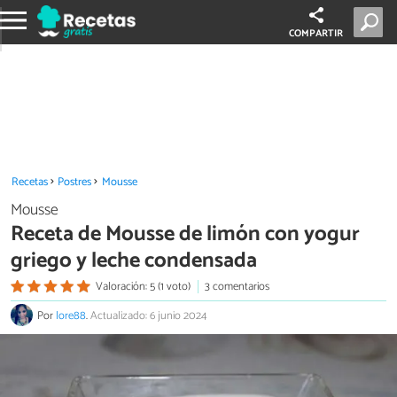
COMPARTIR
Recetas
Postres
Mousse
Mousse
Receta de Mousse de limón con yogur
griego y leche condensada
Valoración: 5 (1 voto)
3 comentarios
Por
lore88
.
Actualizado: 6 junio 2024