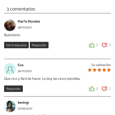
3 comentarios
Mar?a Morales
28/11/2017
Buenísimo
Ver
1
respuesta
Responder
0
0
Yamile
08/05/2023
Eva
Su valoración:
Me gusto las Restas
26/11/2017
Que rico y fácil de hacer. Le doy las cinco estrellas.
0
0
Responder
0
2
kevingr
11/08/2017