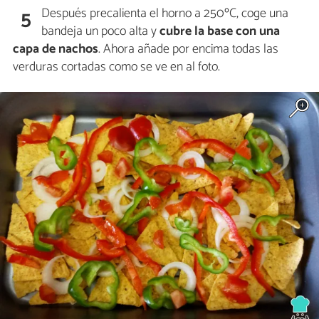
Después precalienta el horno a 250ºC, coge una
5
bandeja un poco alta y
cubre la base con una
capa de nachos
. Ahora añade por encima todas las
verduras cortadas como se ve en al foto.