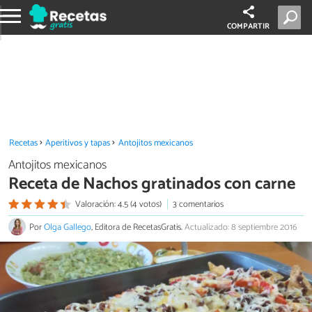
COMPARTIR
Recetas
Aperitivos y tapas
Antojitos mexicanos
Antojitos mexicanos
Receta de Nachos gratinados con carne
Valoración: 4.5 (4 votos)
3 comentarios
Por
Olga Gallego
, Editora de RecetasGratis.
Actualizado: 8 septiembre 2016