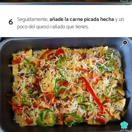
Seguidamente,
añade la carne picada hecha
y un
6
poco del queso rallado que tienes.