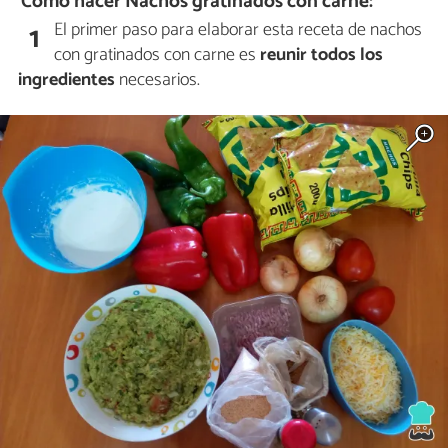
Cómo hacer Nachos gratinados con carne:
El primer paso para elaborar esta receta de nachos
1
con gratinados con carne es
reunir todos los
ingredientes
necesarios.