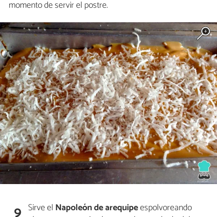
momento de servir el postre.
Sirve el
Napoleón de arequipe
espolvoreando
9