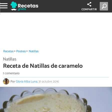
COMPARTIR
Recetas
Postres
Natillas
Natillas
Receta de Natillas de caramelo
1 comentario
Por
Gloria Alba Luna
.
31 octubre 2016