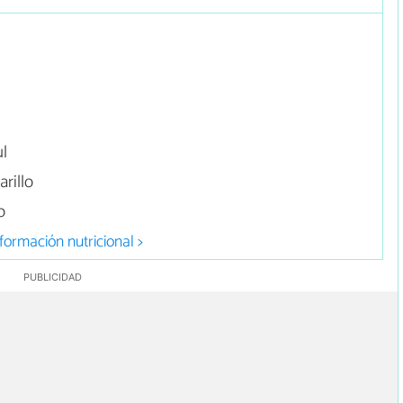
ul
rillo
o
formación nutricional >