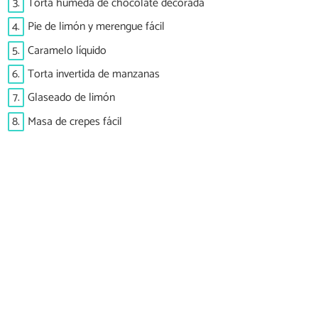
3.
Torta húmeda de chocolate decorada
4.
Pie de limón y merengue fácil
5.
Caramelo líquido
6.
Torta invertida de manzanas
7.
Glaseado de limón
8.
Masa de crepes fácil