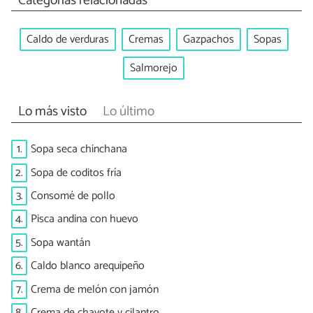
Categorías relacionadas
Caldo de verduras
Cremas
Gazpachos
Sopas
Salmorejo
Lo más visto
Lo último
1.
Sopa seca chinchana
2.
Sopa de coditos fría
3.
Consomé de pollo
4.
Pisca andina con huevo
5.
Sopa wantán
6.
Caldo blanco arequipeño
7.
Crema de melón con jamón
8.
Crema de chayote y cilantro