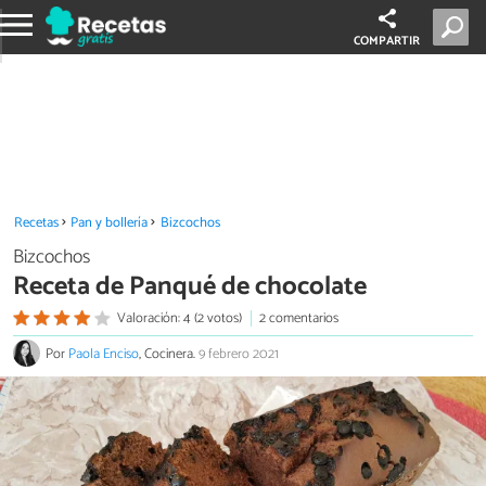
COMPARTIR
Recetas
Pan y bollería
Bizcochos
Bizcochos
Receta de Panqué de chocolate
Valoración: 4 (2 votos)
2 comentarios
Por
Paola Enciso
, Cocinera.
9 febrero 2021