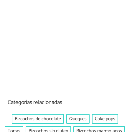
Categorías relacionadas
Bizcochos de chocolate
Queques
Cake pops
Tortas
Bizcochos sin gluten
Bizcochos marmolados