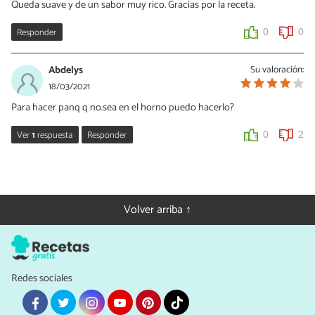
Queda suave y de un sabor muy rico. Gracias por la receta.
Responder
0
0
Abdelys
Su valoración:
18/03/2021
Para hacer panq q no.sea en el horno puedo hacerlo?
Ver
1
respuesta
Responder
0
2
Paola Enciso
19/03/2021
Hola! Gracias por escribirnos, puedes hacer tu panqué a baño
Volver arriba ↑
María, solo asegúrate que a tu molde no le caiga agua cuando
hierva el agua, sella muy bien y tapa, cocina por 1 hora o hasta
que metas un palillo y salga limpio.
0
0
Redes sociales