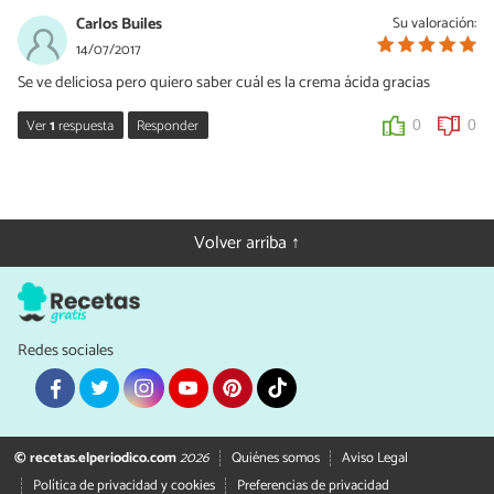
Carlos Builes
Su valoración:
14/07/2017
Se ve deliciosa pero quiero saber cuál es la crema ácida gracias
Ver
1
respuesta
Responder
0
0
Miriam Hernandez Medina
14/07/2017
Hola Carlos, la crema ácida o agria también es conocida como
Volver arriba ↑
crema de leche. Saludos!! Gracias por tu comentario!!
0
0
Redes sociales
© recetas.elperiodico.com
2026
Quiénes somos
Aviso Legal
Política de privacidad y cookies
Preferencias de privacidad