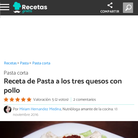
COMPARTIR
Recetas
Pasta
Pasta corta
Pasta corta
Receta de Pasta a los tres quesos con
pollo
Valoración: 5 (2 votos)
2 comentarios
Por
Miriam Hernandez Medina
, Nutrióloga amante de la cocina.
18
noviembre 2016